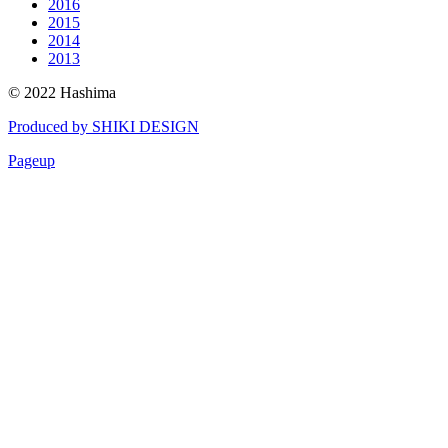
2016
2015
2014
2013
© 2022 Hashima
Produced by SHIKI DESIGN
Pageup