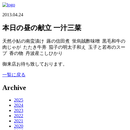
2013.04.24
本日の昼の献立 一汁三菜
天然小鮎の南蛮漬け 蕗の信田煮 蛍烏賊酢味噌 黒毛和牛の
肉じゃが たたき牛蒡 茄子の明太子和え 玉子と若布のスー
プ 香の物 丹波産こしひかり
御来店お待ち致しております。
一覧に戻る
Archive
2025
2024
2023
2022
2021
2020