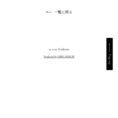
一覧に戻る
© 2022 Hashima
Pageup
Produced by SHIKI DESIGN