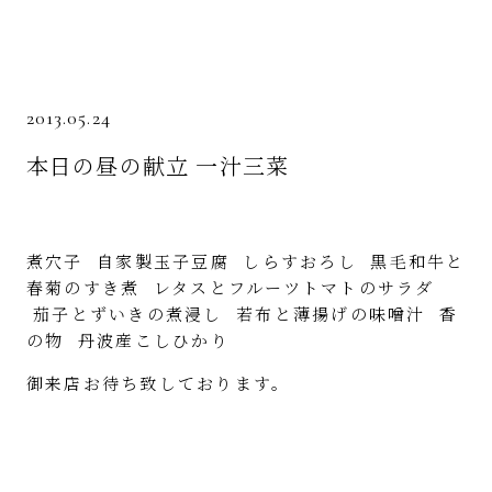
2013.05.24
本日の昼の献立 一汁三菜
煮穴子 自家製玉子豆腐 しらすおろし 黒毛和牛と
春菊のすき煮 レタスとフルーツトマトのサラダ
茄子とずいきの煮浸し 若布と薄揚げの味噌汁 香
の物 丹波産こしひかり
御来店お待ち致しております。