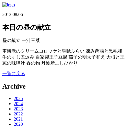
2013.08.06
本日の昼の献立
昼の献立 一汁三菜
車海老のクリームコロッケと烏賊ふらい 凍み蒟蒻と黒毛和
牛のすじ煮込み 自家製玉子豆腐 茄子の明太子和え 大根と玉
葱の味噌汁 香の物 丹波産こしひかり
一覧に戻る
Archive
2025
2024
2023
2022
2021
2020