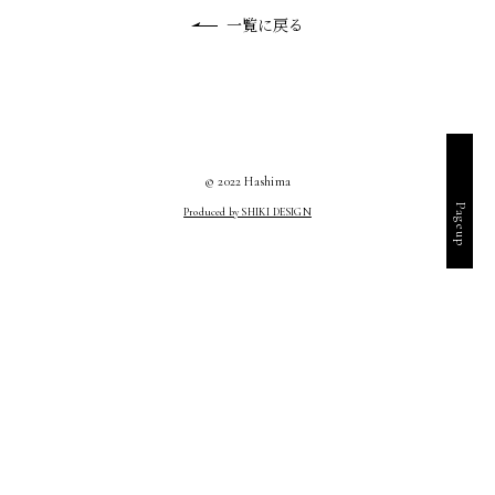
一覧に戻る
© 2022 Hashima
Pageup
Produced by SHIKI DESIGN